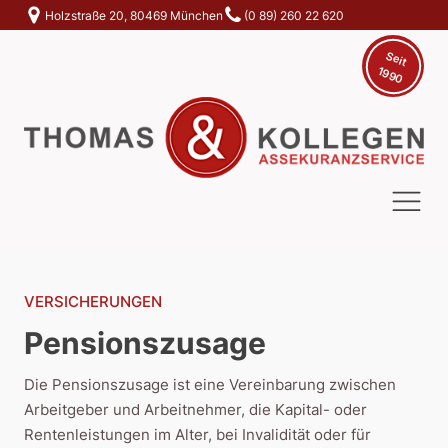
Holzstraße 20, 80469 München
(0 89) 260 22 620
S
e
it
9
19
0
VERSICHERUNGEN
Pensionszusage
Die Pensionszusage ist eine Vereinbarung zwischen
Arbeitgeber und Arbeitnehmer, die Kapital- oder
Rentenleistungen im Alter, bei Invalidität oder für