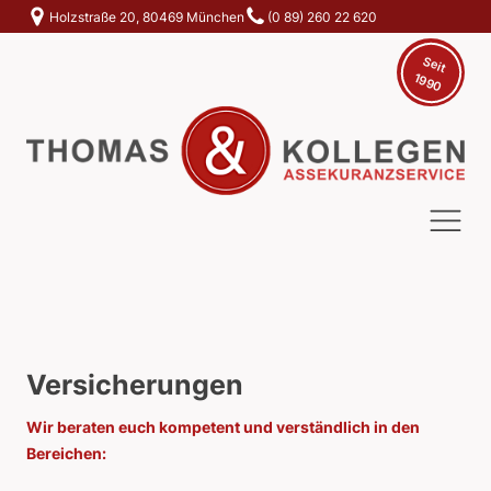
Holzstraße 20, 80469 München
(0 89) 260 22 620
S
e
it
9
19
0
Versicherungen
Wir beraten euch kompetent und verständlich in den
Bereichen: